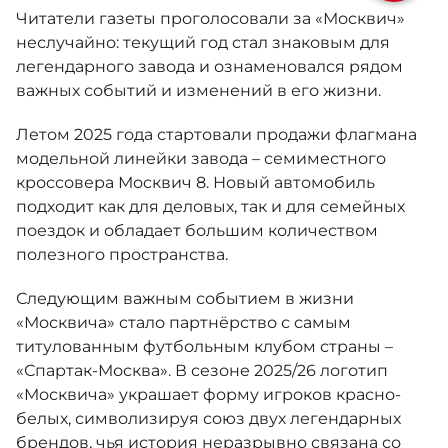
Москвич 6
Читатели газеты проголосовали за «Москвич»
Яркий динамичный седан
неслучайно: текущий год стал знаковым для
от 2 237 000 ₽*
КОНТАКТЫ
легендарного завода и ознаменовался рядом
Кредитные программы
Моторное масло
важных событий и изменений в его жизни.
СЕРВИСНЫЕ АКЦИИ
Летом 2025 года стартовали продажи флагмана
Спецпредложения
Москвич 3 с ручным
модельной линейки завода – семиместного
управлением (РУ)
кроссовера Москвич 8. Новый автомобиль
Кроссовер, создающий равные
АКСЕССУАРЫ
возможности
подходит как для деловых, так и для семейных
Калькулятор трейд-ин
поездок и обладает большим количеством
от 2 069 000 ₽*
полезного пространства.
Страховые программы
Москвич 8
Следующим важным событием в жизни
Практичный семиместный
«Москвича» стало партнёрство с самым
кроссовер
титулованным футбольным клубом страны –
от 3 125 000 ₽*
«Спартак-Москва». В сезоне 2025/26 логотип
«Москвича» украшает форму игроков красно-
белых, символизируя союз двух легендарных
брендов, чья история неразрывно связана со