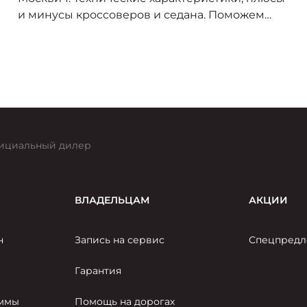
и минусы кроссоверов и седана. Поможем
выбрать оптимальный автомобиль под ваши
задачи.
ициальный дилер
ВЛАДЕЛЬЦАМ
АКЦИИ
н
Запись на сервис
Спецпредл
Гарантия
аммы
Помощь на дорогах