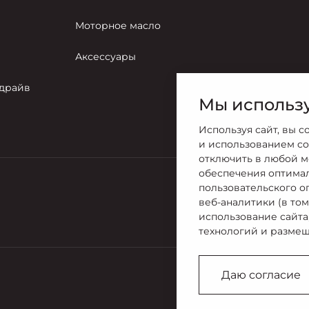
Моторное масло
Аксессуары
-драйв
Мы использу
Используя сайт, вы с
и использованием co
отключить в любой м
обеспечения оптима
пользовательского о
Продажи
веб-аналитики (в то
+7 (391) 290
использование сайта
технологий и размещ
Даю согласие