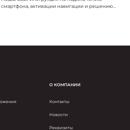
смартфона, активации навигации и решению
н
проблем от экспертов «Медведь АТЦ» в
п
Красноярске.
—
ср
С
я
К
О КОМПАНИИ
ожения
Контакты
Новости
Реквизиты