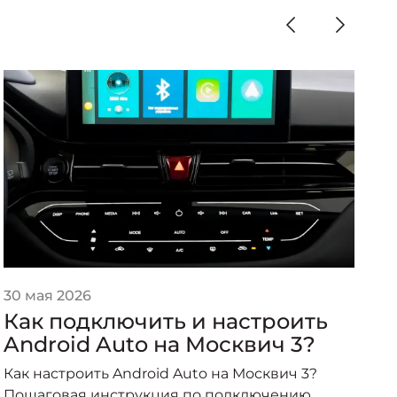
30 мая 2026
2
Как подключить и настроить
T
Android Auto на Москвич 3?
М
Как настроить Android Auto на Москвич 3?
П
Пошаговая инструкция по подключению
У