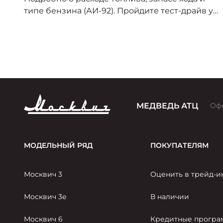
м
типе бензина (АИ-92). Пройдите тест-драйв у
дилера в Красноярске!
МЕДВЕДЬ АТЦ
Оф
МОДЕЛЬНЫЙ РЯД
ПОКУПАТЕЛЯМ
Москвич 3
Оценить в трейд-и
Москвич 3е
В наличии
Москвич 6
Кредитные прогр