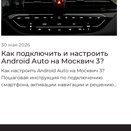
30 мая 2026
2
Как подключить и настроить
T
Android Auto на Москвич 3?
М
Как настроить Android Auto на Москвич 3?
П
Пошаговая инструкция по подключению
У
смартфона, активации навигации и решению
н
проблем от экспертов «Медведь АТЦ» в
п
Красноярске.
—
ср
С
я
К