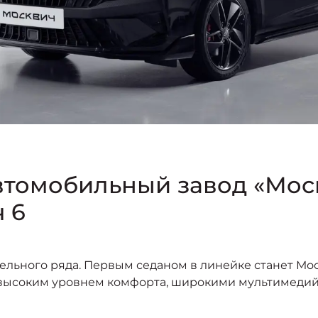
втомобильный завод «Мос
 6
льного ряда. Первым седаном в линейке станет Моск
и высоким уровнем комфорта, широкими мультимед