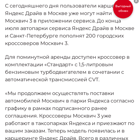
Москвич 6
С сегодняшнего дня пользователи каршеринга
Выгодный
Яркий динамичный седан
обмен
Яндекс Драйв в Москве уже могут найти
от 2 237 000 ₽*
КОНТАКТЫ
Москвич 3 в приложении сервиса. До конца
Кредитные программы
Моторное масло
июля автопарки сервиса Яндекс Драйв в Москве
и Санкт-Петербурге пополнят 200 городских
СЕРВИСНЫЕ АКЦИИ
кроссоверов Москвич 3.
Спецпредложения
Москвич 3 с ручным
управлением (РУ)
Для поминутной аренды доступен кроссовер в
Кроссовер, создающий равные
АКСЕССУАРЫ
возможности
комплектации «Стандарт» с 1,5-литровым
Калькулятор трейд-ин
бензиновым турбодвигателем в сочетании с
от 2 069 000 ₽*
автоматической трансмиссией CVT.
Страховые программы
Москвич 8
«Мы продолжаем осуществлять поставки
Практичный семиместный
автомобилей Москвич в парки Яндекса согласно
кроссовер
графику в рамках подписанного ранее
от 3 125 000 ₽*
соглашения. Кроссоверы Москвич 3 уже
работают в таксопарках Яндекса и приезжают по
вашим заказам. Теперь модель появилась и в
каршеринге Яндекс Драйв. Всего в различных