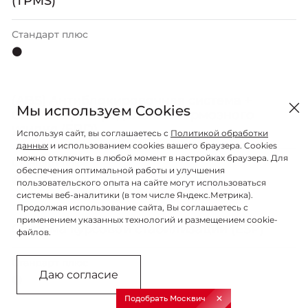
(TPMS)
Стандарт плюс
⚫
(ABS) Aнтиблокировочная система +
Мы используем Cookies
Система распределения тормозного
усилия (EBD)
Используя сайт, вы соглашаетесь с
Политикой обработки
данных
и использованием cookies вашего браузера. Cookies
можно отключить в любой момент в настройках браузера. Для
Стандарт плюс
обеспечения оптимальной работы и улучшения
⚫
пользовательского опыта на сайте могут использоваться
системы веб-аналитики (в том числе Яндекс.Метрика).
Продолжая использование сайта, Вы соглашаетесь с
применением указанных технологий и размещением cookie-
Система курсовой стабилизации (ESP)
файлов.
Стандарт плюс
Даю согласие
⚫
Подобрать Москвич