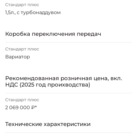
Москвич 6
Стандарт плюс
Яркий динамичный седан
1,5л., с турбонаддувом
от 2 237 000 ₽*
КОНТАКТЫ
Кредитные программы
Моторное масло
Коробка переключения передач
СЕРВИСНЫЕ АКЦИИ
Спецпредложения
Москвич 3 с ручным
Стандарт плюс
управлением (РУ)
Кроссовер, создающий равные
Вариатор
АКСЕССУАРЫ
возможности
Калькулятор трейд-ин
от 2 069 000 ₽*
Рекомендованная розничная цена, вкл.
НДС (2025 год проихводства)
Страховые программы
Москвич 8
Практичный семиместный
Стандарт плюс
кроссовер
2 069 000 ₽*
от 3 125 000 ₽*
Технические характеристики