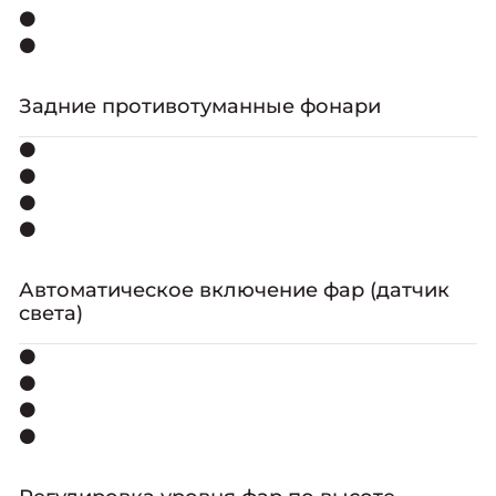
⚫
⚫
Задниe противотуманные фонари
⚫
⚫
⚫
⚫
Автоматическое включение фар (датчик
света)
⚫
⚫
⚫
⚫