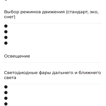
Выбор режимов движения (стандарт, эко,
снег)
⚫
⚫
⚫
⚫
Освещение
Светодиодные фары дальнего и ближнего
света
⚫
⚫
⚫
⚫