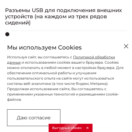
Разъемы USB для подключения внешних
устройств (на каждом из трех рядов
сидений)
⚫
⚫
Мы используем Cookies
⚫
⚫
Используя сайт, вы соглашаетесь с
Политикой обработки
данных
и использованием cookies вашего браузера. Cookies
можно отключить в любой момент в настройках браузера. Для
Порт быстрой зарядки мощностью 60W на
обеспечения оптимальной работы и улучшения
втором ряду сидений
пользовательского опыта на сайте могут использоваться
системы веб-аналитики (в том числе Яндекс.Метрика).
⚫
Продолжая использование сайта, Вы соглашаетесь с
применением указанных технологий и размещением cookie-
⚫
файлов.
⚫
⚫
Даю согласие
Беспроводная зарядка для телефона
Выгодный обмен