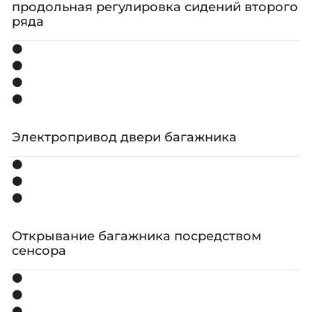
продольная регулировка сидений второго
ряда
⚫
⚫
⚫
⚫
Электропривод двери багажника
⚫
⚫
⚫
Открывание багажника посредством
сенсора
⚫
⚫
⚫