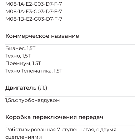
Москвич 6
M08-1A-E2-G03-D7-F-7
Яркий динамичный седан
M08-1A-E3-G03-D7-F-7
от 2 237 000 ₽*
КОНТАКТЫ
M08-1B-E2-G03-D7-F-7
Кредитные программы
Моторное масло
Коммерческое название
СЕРВИСНЫЕ АКЦИИ
Спецпредложения
Москвич 3 с ручным
Бизнес, 1,5Т
управлением (РУ)
Техно, 1,5Т
Кроссовер, создающий равные
АКСЕССУАРЫ
Премиум, 1,5Т
возможности
Калькулятор трейд-ин
Техно Телематика, 1,5Т
от 2 069 000 ₽*
Страховые программы
Двигатель (Л.)
Москвич 8
Практичный семиместный
1,5л.с турбонаддувом
кроссовер
от 3 125 000 ₽*
Коробка переключения передач
Роботизированная 7-ступенчатая, с двумя
сцеплениями