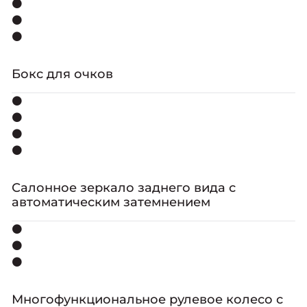
⚫
⚫
⚫
Бокс для очков
⚫
⚫
⚫
⚫
Салонное зеркало заднего вида с
автоматическим затемнением
⚫
⚫
⚫
Многофункциональное рулевое колесо с