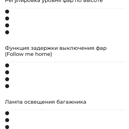
Регулировка уровня фар по высоте
⚫
⚫
⚫
⚫
Функция задержки выключения фар
(Follow me home)
⚫
⚫
⚫
⚫
Лампа освещения багажника
⚫
⚫
⚫