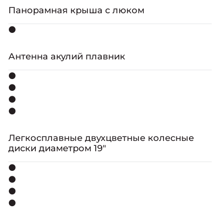
Панорамная крыша с люком
⚫
Антенна акулий плавник
⚫
⚫
⚫
⚫
Легкосплавные двухцветные колесные
диски диаметром 19"
⚫
⚫
⚫
⚫