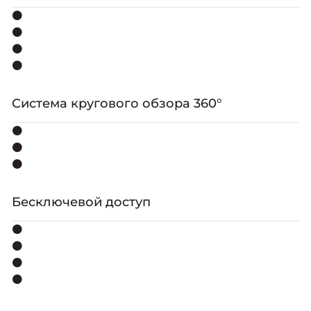
⚫
⚫
⚫
⚫
Система кругового обзора 360°
⚫
⚫
⚫
Бесключевой доступ
⚫
⚫
⚫
⚫