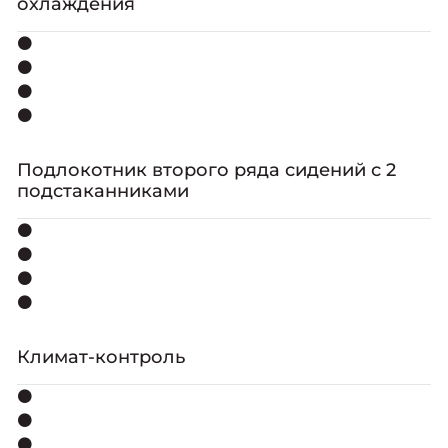
охлаждения
⚫
⚫
⚫
⚫
Подлокотник второго ряда сидений с 2
подстаканниками
⚫
⚫
⚫
⚫
Климат-контроль
⚫
⚫
⚫